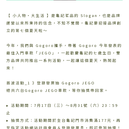
【 小人物・大生活 】是龜記茗品的 Slogan，也是品牌
運營以來所秉持的信念，不知不覺間，龜記要迎接品牌創
立的第七個夏天啦～
今年，我們與 Gogoro攜手，帶著 Gogoro 今年發表的
最佳入門車款「JEGO」，一起歡慶龜記的七歲生日，雙
方品牌共同推出一系列活動，一起讓這個夏天，熱鬧起
來！
首波活動_1 》登錄發票抽 Gogoro JEGO
總共六台Gogoro JEGO車款，等你抽獎帶回家。
▸ 活動期間：7月17日（三）～8月31號（六）23：59
止
▸ 抽獎方式：活動期間於全台龜記門市消費滿177元，再
至指定活動網站註冊會員＆登錄發票🧾，即可參加抽獎！