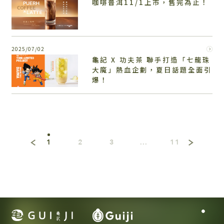
咖啡普洱11/1上市，售完為止！
2025/07/02
龜記 X 功夫茶 聯手打造「七龍珠
大魔」熱血企劃，夏日話題全面引
爆！
1
2
3
...
11