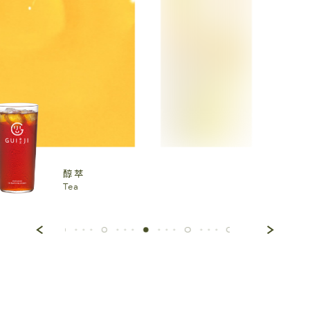
醇萃
Tea