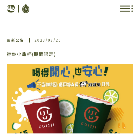
最新公告
2023/03/25
迷你小龜杯(期間限定)