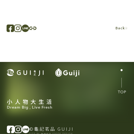
Back
TOP
小人物大生活
Dream Big , Live Fresh
©龜記茗品 GUIJI
SITE BY 很好設計 GOODS DESIGN