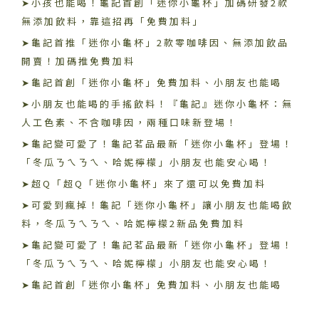
➤小孩也能喝！龜記首創「迷你小龜杯」加碼研發2款
無添加飲料，靠這招再「免費加料」
➤龜記首推「迷你小龜杯」2款零咖啡因、無添加飲品
開賣！加碼推免費加料
➤龜記首創「迷你小龜杯」免費加料、小朋友也能喝
➤小朋友也能喝的手搖飲料！『龜記』迷你小龜杯：無
人工色素、不含咖啡因，兩種口味新登場！
➤龜記變可愛了！龜記茗品最新「迷你小龜杯」登場！
「冬瓜ㄋㄟㄋㄟ、哈妮檸檬」小朋友也能安心喝！
➤超Q「超Q「迷你小龜杯」來了還可以免費加料
➤可愛到瘋掉！龜記「迷你小龜杯」讓小朋友也能喝飲
料，冬瓜ㄋㄟㄋㄟ、哈妮檸檬2新品免費加料
➤龜記變可愛了！龜記茗品最新「迷你小龜杯」登場！
「冬瓜ㄋㄟㄋㄟ、哈妮檸檬」小朋友也能安心喝！
➤龜記首創「迷你小龜杯」免費加料、小朋友也能喝