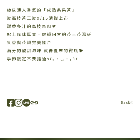
綻放迷人香氣的「成熟系果茶」
🌺荔枝茶王🌺9/15清甜上市
甜香多汁的荔枝果肉💗
配上風味厚實、尾韻回甘的茶王茶湯🍃
果香與茶韻完美揉合
滿分的酸甜滋味 就像夏末的微風☀️
季節限定不要錯過٩꒰｡•◡•｡꒱۶
Back