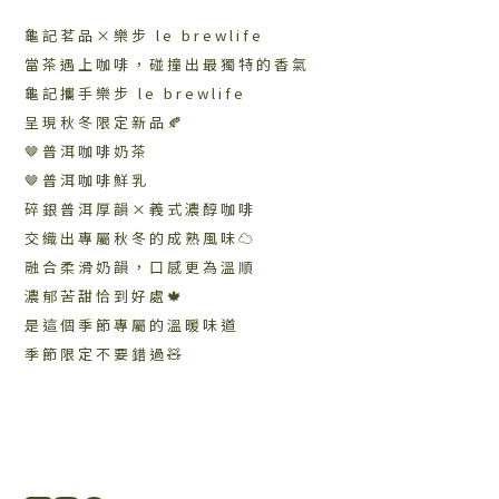
龜記茗品×樂步 le brewlife
當茶遇上咖啡，碰撞出最獨特的香氣
龜記攜手樂步 le brewlife
呈現秋冬限定新品🍂
🤎普洱咖啡奶茶
🤎普洱咖啡鮮乳
碎銀普洱厚韻×義式濃醇咖啡
交織出專屬秋冬的成熟風味☁️
融合柔滑奶韻，口感更為溫順
濃郁苦甜恰到好處🍁
是這個季節專屬的溫暖味道
季節限定不要錯過🧸