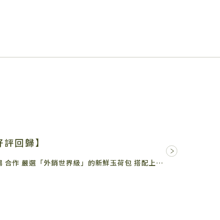
好評回歸】
這次和台灣玉荷包領導品牌 #芳境農場 合作 嚴選「外銷世界級」的新鮮玉荷包 搭配上最暢銷的三十三茶王 香氣濃郁…