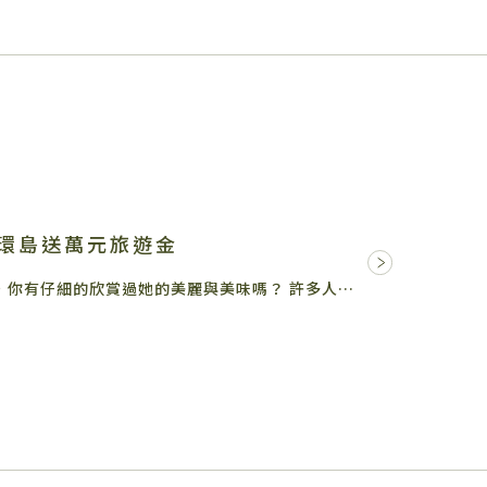
環島送萬元旅遊金
「台灣」這個孕育我們的海上綠寶石，你有仔細的欣賞過她的美麗與美味嗎？ 許多人都用環島的方式來探索這個美麗的台灣…