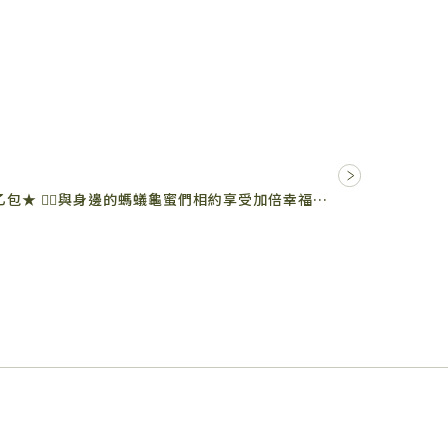
★買任一杯蜂蜜類飲品送蜂蜜隨行包乙包★ 🙋‍♀️與身邊的螞蟻龜蜜們相約享受加倍幸福，給你們最優質的蜜🍯 5/1…