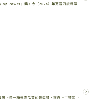
龜記連續五年獲得經濟部頒發的「Buying Power」獎，今（2024）年更是四度蟬聯首獎！
大家可能不太熟悉「碎銀子」，但它實際上是一種極高品質的普洱茶，來自上古茶區的百年老樹春茶。 製作過程非常複雜，…