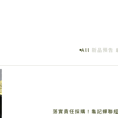
All
新品預告
落實責任採購！龜記蟬聯經濟部