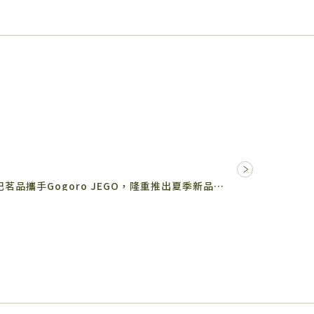
隨著品牌創立的第七個夏天來臨，龜記茗品攜手Gogoro JEGO，隆重推出夏季新品： – ⧁ 就是…