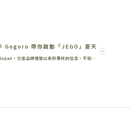
 Gogoro 帶你啟動「JEGO」夏天
【 小人物・大生活 】是龜記茗品的 Slogan，也是品牌運營以來所秉持的信念，不知不覺間，龜記要迎接品牌創立…