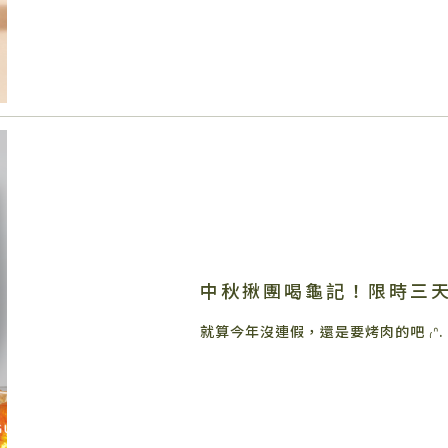
中秋揪團喝龜記！限時三