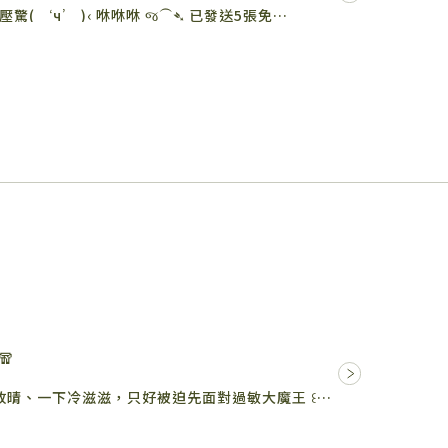
驚( ‘ч’ )‹ 咻咻咻 જ⁀➴ 已發送5張免…
🧣
每年冬天來臨前總是一下下雨、一下放晴、一下冷滋滋，只好被迫先面對過敏大魔王 ꒰˚ ˃̣̣̥⌓˂̣̣̥ ꒱ 季節…