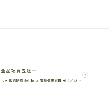
天全品項買五送一
就算今年沒連假，還是要烤肉的吧 ₍ᐢ.ˬ.ᐢ₎🍴 龜記陪您過中秋 🥮 限時優惠來囉 📢 9／15（日）～ 9／…