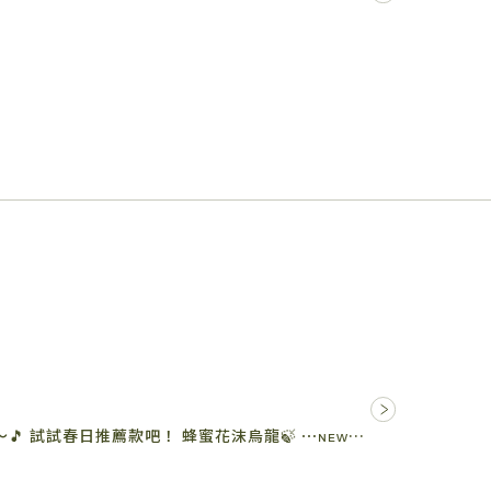
嗡嗡嗡～嗡嗡嗡 🐝 യ₊⊹ 大家一起來～🎵 試試春日推薦款吧！ 蜂蜜花沫烏龍🍃 ⋯ɴᴇᴡ 蜂蜜奶茶🍯 ⋯