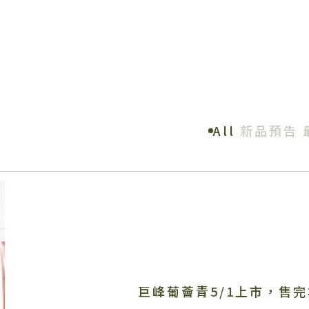
All
新品預告
巨峰葡薈青5/1上市，售