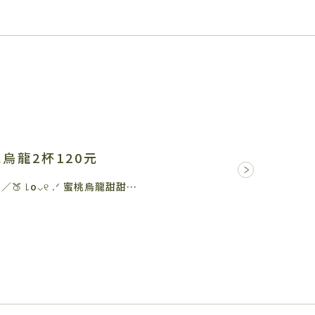
烏龍2杯120元
𝟥/𝟣𝟦／🍑 ꒒o⌵୧ .ᐟ 蜜桃烏龍甜甜…