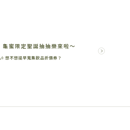
！龜蜜限定聖誕抽抽樂來啦～
🎶 想不想提早蒐集飲品折價券？