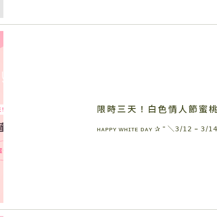
限時三天！白色情人節蜜桃
ʜᴀᴘᴘʏ ᴡʜɪᴛᴇ ᴅᴀʏ ✰ ʺ ＼𝟥/𝟣𝟤 – 