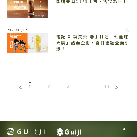
咖啡普洱11/1上市，售完為止！
2025/07/02
龜記 X 功夫茶 聯手打造「七龍珠
大魔」熱血企劃，夏日話題全面引
爆！
1
2
3
...
11