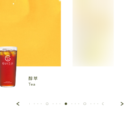
醇萃
Tea